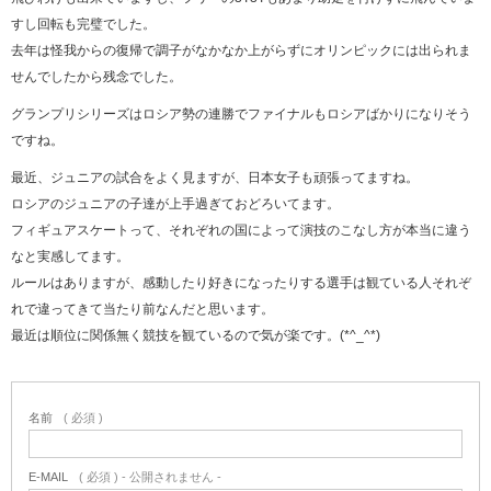
すし回転も完璧でした。
去年は怪我からの復帰で調子がなかなか上がらずにオリンピックには出られま
せんでしたから残念でした。
グランプリシリーズはロシア勢の連勝でファイナルもロシアばかりになりそう
ですね。
最近、ジュニアの試合をよく見ますが、日本女子も頑張ってますね。
ロシアのジュニアの子達が上手過ぎておどろいてます。
フィギュアスケートって、それぞれの国によって演技のこなし方が本当に違う
なと実感してます。
ルールはありますが、感動したり好きになったりする選手は観ている人それぞ
れで違ってきて当たり前なんだと思います。
最近は順位に関係無く競技を観ているので気が楽です。(*^_^*)
名前
( 必須 )
E-MAIL
( 必須 ) - 公開されません -