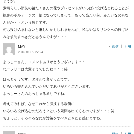
ょうか。
素晴らしい演技の後たくさんの花やプレゼントがいっぱい投げ込まれることが
観客のボルテージの一部になってしまって、あって当たり前、みたいなのもな
んだか・・という感じです。
何も投げ込まれないと淋しいかもしれませんが、私はやはりリンクへの投げ込
みは規制すべきだと思うんですが・・・
MAY
返信
引用
2016.01.05 22:24
よっしーさん、コメントありがとうございます＾＾
ねーフリーは大変そうでしたね＾＾；笑
ほんとそうです、タオルで良かったです。
いろいろ書き込んでいただいてありがとうございます。
よっしーさんのおっしゃる通りですね。
考えてみれば、なぜこれから演技する場所に
いろいろ投げ込むのだろう？という疑問も出てくるのですが＾＾；笑
ちょっと、そろそろなにか対策をすべきときだと感じますね。