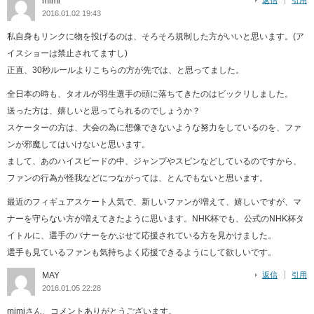
mimi
返信
引用
2016.01.02 19:43
私自身もリンクに物を投げるのは、そろそろ規制した方がいいと思います。(ア
イスショーは禁止されてますし)
正直、30秒ルールよりこちらの方が先では、と思ってました。
全日本の時も、タオルが羽生選手の頭に落ちてきたのはビックリしました。
送った方は、嬉しいと思ってられるのでしょうか？
スケーターの方は、大会の為に想像できないような努力をしているのを、ファ
ンが邪魔してはいけないと思います。
まして、あのハイスピードの中、ジャンプやスピンなどしているのですから、
ファンの行為が怪我などにつながっては、とんでもないと思います。
最近のフィギュアスケート人気で、新しいファンが増えて、嬉しいですが、マ
ナーを守らない方が増えてきたように思います。NHK杯でも、公式のNHK杯タ
イトルに、選手のバナーをかぶせて応援されている方を見かけました。
選手も見ているファンも気持ちよく応援できるようにして欲しいです。
MAY
返信
引用
2016.01.05 22:28
mimiさん、コメントありがとうございます。