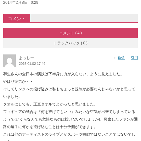
2014年2月8日
0:29
コメント
コメント ( 4 )
トラックバック ( 0 )
よっしー
返信
引用
2016.01.02 17:49
羽生さんの全日本の演技は下半身に力が入らない、ように見えました。
やはり疲労か・・
そしてリンクへの投げ込みは私もちょっと規制が必要なんじゃないかと思って
いました。
タオルにしても、正直タオルでよかったと思いました。
フィギュアの試合は『何を投げてもいい』みたいな空気が出来てしまっている
ようで(いくらなんでも危険なものは投げないでしょうが)、興奮したファンが通
路の選手に何かを投げ込むことは十分予測ができます。
これは他のアーティストのライブとかスポーツ観戦ではないことではないでし