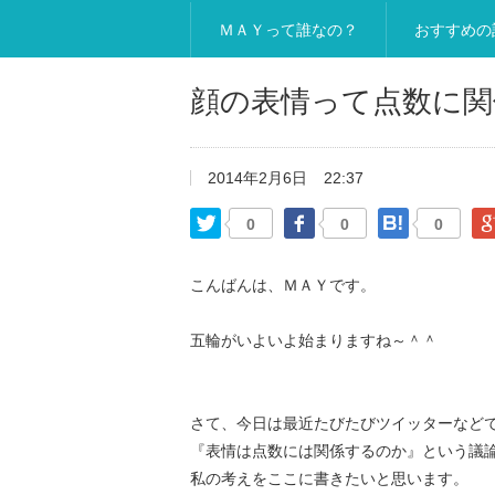
ＭＡＹって誰なの？
おすすめの
顔の表情って点数に関
2014年2月6日
22:37
Twitter
Facebook
はてなブ
0
0
0
こんばんは、ＭＡＹです。
五輪がいよいよ始まりますね～＾＾
さて、今日は最近たびたびツイッターなど
『表情は点数には関係するのか』という議
私の考えをここに書きたいと思います。