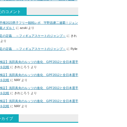
近のコメント
手権2023男子フリー観戦レポ 宇野昌磨二連覇！ジュン
銀メダル！
に
azuki
より
足の定義 ～フィギュアスケートのジャンプ～
に
きれ
より
足の定義 ～フィギュアスケートのジャンプ～
に
Rylie
検証】浅田真央のルッツの進化 GPF2012と全日本選手
6を比較
に
きれじろう
より
検証】浅田真央のルッツの進化 GPF2012と全日本選手
6を比較
に
MAY
より
検証】浅田真央のルッツの進化 GPF2012と全日本選手
6を比較
に
きれじろう
より
検証】浅田真央のルッツの進化 GPF2012と全日本選手
6を比較
に
MAY
より
ーカイブ