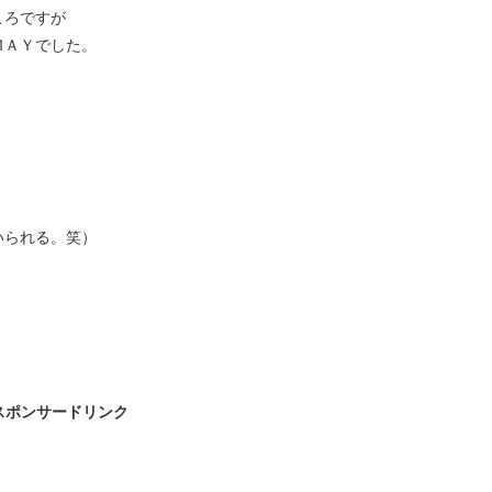
ころですが
ＭＡＹでした。
いられる。笑）
。
スポンサードリンク