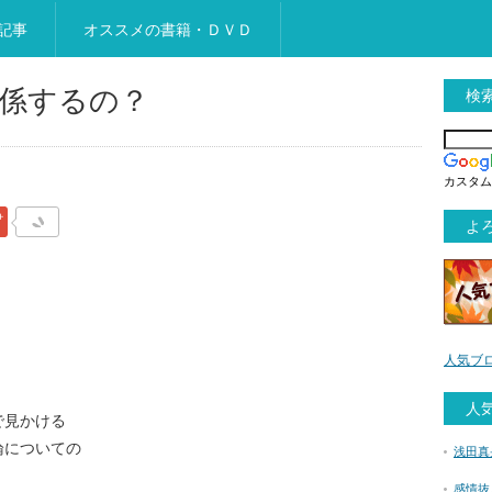
記事
オススメの書籍・ＤＶＤ
係するの？
検
カスタム
ックマーク
Google Plus
よろ
人気ブ
人
で見かける
論についての
浅田真
感情抜