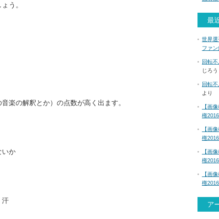
しょう。
最
世界選
ファン
回転不
じろう
回転不
より
の音楽の解釈とか）の点数が高く出ます。
【画像
権201
【画像
権201
ないか
【画像
権201
【画像
権201
；汗
ア