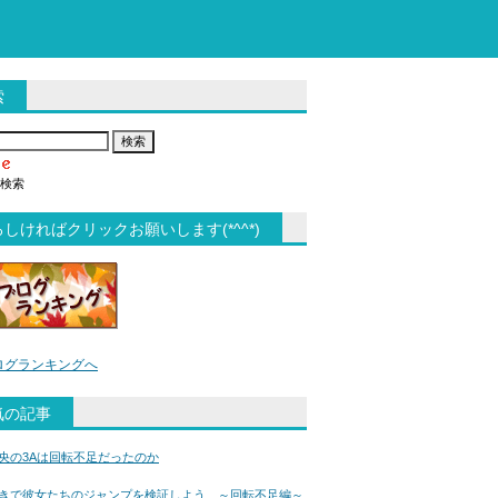
索
検索
しければクリックお願いします(*^^*)
ログランキングへ
気の記事
央の3Aは回転不足だったのか
きで彼女たちのジャンプを検証しよう ～回転不足編～