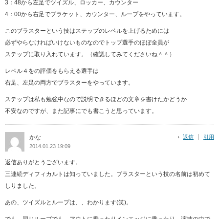
3：48から左足でツイズル、ロッカー、カウンター
4：00から右足でブラケット、カウンター、ループをやっています。
このブラスターという技はステップのレベルを上げるためには
必ずやらなければいけないものなのでトップ選手のほぼ全員が
ステップに取り入れています。（確認してみてくださいね＾＾）
レベル４をの評価をもらえる選手は
右足、左足の両方でブラスターをやっています。
ステップは私も勉強中なので説明できるほどの文章を書けたかどうか
不安なのですが、また記事にでも書こうと思っています。
かな
返信
引用
2014.01.23 19:09
返信ありがとうございます。
三連続ディフィカルトは知っていました。ブラスターという技の名前は初めて
しりました。
あの、ツイズルとループは、、わかります(笑)。