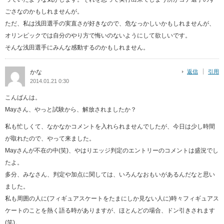
ごさなのかもしれませんが。
ただ、私は浅田選手の実直さが好きなので、危なっかしいかもしれませんが、
オリンピックでは自分のやり方で悔いのないようにして欲しいです。
そんな浅田選手にみんな感動するのかもしれません。
かな
返信
引用
2014.01.21 0:30
こんばんは。
Mayさん、やっと試験から、解放されましたか？
私も忙しくて、なかなかコメントを入れられませんでしたが、今日は少し時間
が取れたので、やって来ました。
Mayさんが不在の中(笑)、やはりエッジ判定のエントリーのコメントは盛況でし
たよ。
多分、みなさん、判定や加点に関しては、いろんなおもいがあるんだなと思い
ました。
私も周囲の人に(フィギュアスケートをたまにしか見ない人に)時々フィギュアス
ケートのことを熱く語る時がありますが、ほとんどの場合、ドン引きされます
(笑)。