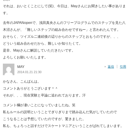
それは、おいとくことにして(笑)、今日は、Mayさんにお聞きしたい事がありま
す。
去年のJAPANopenで、浅田真央さんのフリープログラムでのステップを見た八
木沼さんが、「難しいステップの組み合わせですねー」と言われたんです。
おそらく、ツイズル二連続後の辺りからのステップとおもうのですが、、、
どういう組み合わせだから、難しいか知りたくて。
是非、Mayさんに解説していただきたいです。
よろしくお願いいたします。
MAY
返信
引用
2014.01.21 21:30
かなさん、こんばんは。
コメントありがとうございます＾＾
それが、、、現在実験と卒論に追われております。汗
コメント欄が凄いことになっていましたね。笑
私もルールの説明ということでぎりぎりまで踏み込んだ気がしていたので
こうなることは予想していたのですが、驚きました。
私も、ちょろっと話すだけでスケートマニアということがばれてしまいます。