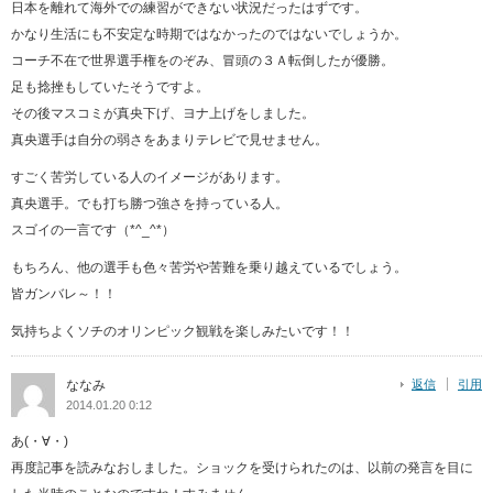
日本を離れて海外での練習ができない状況だったはずです。
かなり生活にも不安定な時期ではなかったのではないでしょうか。
コーチ不在で世界選手権をのぞみ、冒頭の３Ａ転倒したが優勝。
足も捻挫もしていたそうですよ。
その後マスコミが真央下げ、ヨナ上げをしました。
真央選手は自分の弱さをあまりテレビで見せません。
すごく苦労している人のイメージがあります。
真央選手。でも打ち勝つ強さを持っている人。
スゴイの一言です（*^_^*）
もちろん、他の選手も色々苦労や苦難を乗り越えているでしょう。
皆ガンバレ～！！
気持ちよくソチのオリンピック観戦を楽しみたいです！！
ななみ
返信
引用
2014.01.20 0:12
あ(・∀・)
再度記事を読みなおしました。ショックを受けられたのは、以前の発言を目に