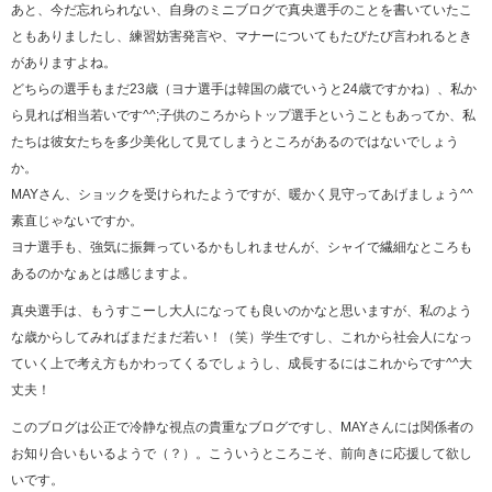
あと、今だ忘れられない、自身のミニブログで真央選手のことを書いていたこ
ともありましたし、練習妨害発言や、マナーについてもたびたび言われるとき
がありますよね。
どちらの選手もまだ23歳（ヨナ選手は韓国の歳でいうと24歳ですかね）、私か
ら見れば相当若いです^^;子供のころからトップ選手ということもあってか、私
たちは彼女たちを多少美化して見てしまうところがあるのではないでしょう
か。
MAYさん、ショックを受けられたようですが、暖かく見守ってあげましょう^^
素直じゃないですか。
ヨナ選手も、強気に振舞っているかもしれませんが、シャイで繊細なところも
あるのかなぁとは感じますよ。
真央選手は、もうすこーし大人になっても良いのかなと思いますが、私のよう
な歳からしてみればまだまだ若い！（笑）学生ですし、これから社会人になっ
ていく上で考え方もかわってくるでしょうし、成長するにはこれからです^^大
丈夫！
このブログは公正で冷静な視点の貴重なブログですし、MAYさんには関係者の
お知り合いもいるようで（？）。こういうところこそ、前向きに応援して欲し
いです。