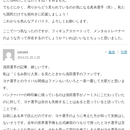
した当時のことなのですね！すみません。
でもとにかく、周りからどう見られているのか気になる真央選手（笑）。私た
ち国民だけでも前向きに応援しましょう！
これからも色んなアドバイス、よろしくお願いします。
ここで一つ気なったのですが、フィギュアスケートって、メンタルトレーナー
のような方って存在するのでしょうか？いればいいなとちょっと思いました。
cocoro
返信
引用
2014.01.20 1:25
浅田選手の記事、嬉しいです。
私は「くるみ割り人形」を見たときから浅田選手のファンです。
ヨナ選手とのライバル関係はファンもいろいろと一喜一憂して大変だと思いま
す。
バンクーバーの時印象に残っているのは浅田選手がノーミスにこだわっていた
のに対して、ヨナ選手は自分も失敗することはあると思っていると語っていた
ことです。
以前にある本で読んだのですが、ヨナ選手のように考えた方が却って失敗はし
ないそうです。去年の世界選手権も公式練習のつもりで滑ったとヨナ選手は言
っていたような気がします。それを思って実行出来てしまう所がヨナ選手のす