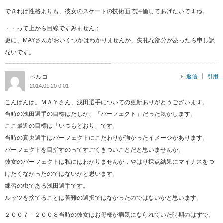
できれば性格よりも、彼女のスケートの技術面で評価してあげたいですね。
・・って上から目線ですみません；
更に、MAYさんがおいくつかはわかりませんが、失礼な部分があったら申し訳
ないです。
ベルコ
返信
引用
2014.01.20 0:01
こんばんは。ＭＡＹさん、浅田選手についての更新ありがとうございます。
当時の浅田選手の目標はたしか、「パーフェクト」だった気がします。
ここ最近の目標は「いつもどおり」です。
当時の真央選手はパーフェクトにこだわりが強かったイメージがあります。
パーフェクトを目指すのってすごくきついことだと思いませんか。
彼女のパーフェクトは私にはわかりませんが，やはり採点結果にマイナスをつ
けたくなかったのではないかと思います。
練習の虫である浅田選手です。
ルッツを捨てることは苦難の選択ではなかったのではないかと思います。
２００７－２００８当時の彼女はお母様が病気になられていた時期のはずで、