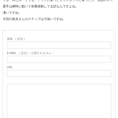
でも、同じループでも、アウトに乗ったりインエッジに乗ったり、演技の中で
選手は瞬時に動いて体重移動してる訳なんですよね。
凄いですね。
今回の真央さんのステップは力強いですね。
名前
( 必須 )
E-MAIL
( 必須 ) - 公開されません -
URL