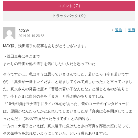
コメント ( 7 )
トラックバック ( 0 )
ななみ
返信
引用
2014.01.19 23:53
MAY様、浅田選手の記事をありがとうございます。
＞浅田真央はそこまで
まわりの評価や他の選手を気にしない人だと思っていた
そうですか…。私はそうは思っていませんでした。若いころ（今も若いです
が）「真央が一番キレイだよ、と励ましてくれて嬉しかった」と言っていまし
た。真央さんの発言は度々「普通の若い子なんだな」と感じるものがありま
す。今もたまに自分の事を「まお」と呼ぶ時がありますしね。
「10代の頃はヨナ選手にライバル心があった」昔のコーチのインタビューに
は、原因がなんだったかど忘れしてしまいましたが「真央は心を閉ざしてしま
ったんだ」（2007年頃だったそうです）との内容も。
一方のヨナ選手といえば、真央選手に負けたときの写真を部屋の壁に貼って、
その気持ちを忘れないようにしていた、という噂もありますね。