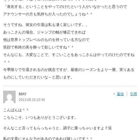
「進化する」ということをやってのけたという人がいなかったと思うので
アナウンサーの方も気持ちが入ったのでしょうね＾＾
そうですね、彼女の引退は私も凄く寂しいです。。
あっこさんの場合、ジャンプの軸が修正できれば
他は世界トップレベルのものを持っている方なので
笑顔で有終の美を飾って欲しいですね＾＾
そんなにも、大変なことで、すごいことをあっこさんはやってのけたのですね
＾＾
今季限りで引退されるのが残念ですが、最後のシーズンをより一層、実りある
ものにしていただきたいな～と思います。
MAY
返信
引用
2013.08.15 22:40
こんばんは＾＾
こちらこそ、いつもありがとうございます。
そんなこと言ってもらっちゃうと、調子に乗っちゃいますよ？笑
私の文章にそんな力があるのであれば嬉しいです＾＾