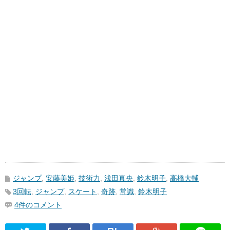
ジャンプ
,
安藤美姫
,
技術力
,
浅田真央
,
鈴木明子
,
高橋大輔
3回転
,
ジャンプ
,
スケート
,
奇跡
,
常識
,
鈴木明子
4件のコメント
Twitter
Facebook
はてなブックマーク
Google Pl