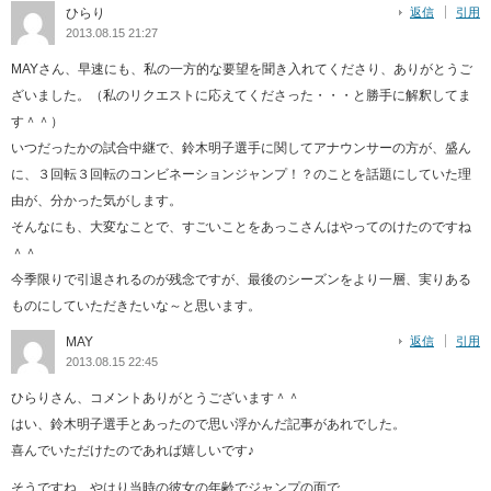
ひらり
返信
引用
2013.08.15 21:27
MAYさん、早速にも、私の一方的な要望を聞き入れてくださり、ありがとうご
ざいました。（私のリクエストに応えてくださった・・・と勝手に解釈してま
す＾＾）
いつだったかの試合中継で、鈴木明子選手に関してアナウンサーの方が、盛ん
に、３回転３回転のコンビネーションジャンプ！？のことを話題にしていた理
由が、分かった気がします。
そんなにも、大変なことで、すごいことをあっこさんはやってのけたのですね
＾＾
今季限りで引退されるのが残念ですが、最後のシーズンをより一層、実りある
ものにしていただきたいな～と思います。
MAY
返信
引用
2013.08.15 22:45
ひらりさん、コメントありがとうございます＾＾
はい、鈴木明子選手とあったので思い浮かんだ記事があれでした。
喜んでいただけたのであれば嬉しいです♪
そうですね、やはり当時の彼女の年齢でジャンプの面で